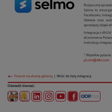
Rozpocznij sprzed
Selmo to intuicyj
Facebooku, Instagr
Ułatwia oraz aut
sprzedaży dzięki 
Integracja z dhl2
eCommerce Polan
Instrukcja integr
* Wszelkie pytania
pl.cim@dhl.com
Powrót na stronę główną
|
Wróć do listy integracji
Odwiedź również :