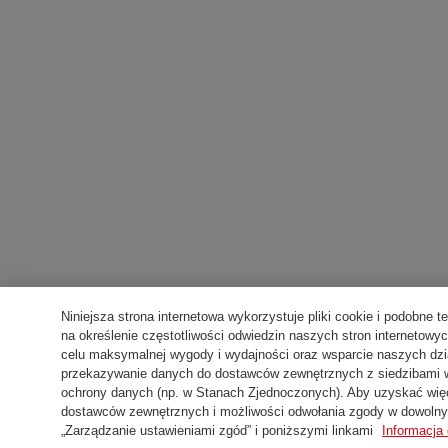
Niniejsza strona internetowa wykorzystuje pliki cookie i podobne t
na określenie częstotliwości odwiedzin naszych stron internetowyc
celu maksymalnej wygody i wydajności oraz wsparcie naszych dz
przekazywanie danych do dostawców zewnętrznych z siedzibami w 
ochrony danych (np. w Stanach Zjednoczonych). Aby uzyskać więc
dostawców zewnętrznych i możliwości odwołania zgody w dowolny
„Zarządzanie ustawieniami zgód” i poniższymi linkami
Informacja