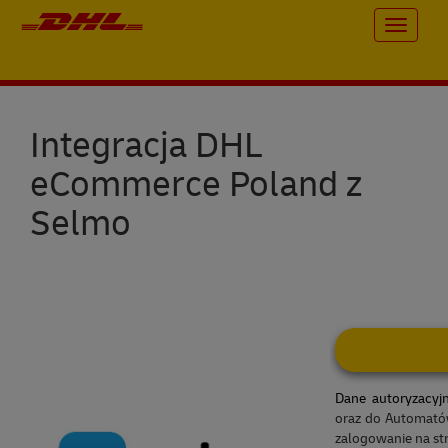
Toggle
navigati
Integracja DHL
eCommerce Poland z
Selmo
Dane autoryzacyj
oraz do Automatów
zalogowanie na st